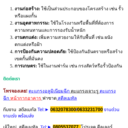
งานก่อสร้าง:
ใช้เป็นส่วนประกอบของโครงสร้าง เช่น รั้ว
หรือแผงกั้น
งานอุตสาหกรรม:
ใช้ในโรงงานหรือพื้นที่ที่ต้องการ
ความทนทานและการรองรับน้ำหนัก
งานตกแต่ง:
เพิ่มความสวยงามให้กับพื้นที่ เช่น ผนัง
ตกแต่งหรือฝ้า
การป้องกันความปลอดภัย:
ใช้ป้องกันอันตรายหรือสร้าง
เขตกั้นที่มั่นคง
การเกษตร:
ใช้ในงานฟาร์ม เช่น กรงสัตว์หรือรั้วป้องกัน
ติดต่อเรา
โทรจองเลย!
ตะแกรงอลูมิเนียมฉีก
ตะแกรงเจาะรู
ตะแกรง
ฉีก
หน้ากากอาคาร
ฟาซาด
สตีลเมทัล
ทีมงาน สตีลเมทัล
Tel
/
งานด่วน
:►
0632078300
0633231700
งานเร่ง พร้อมส่ง
เจ้ใหญ่ สตีลเมทัล
Tel
:►
0805537077
โปรเจค ดีลเลอร์