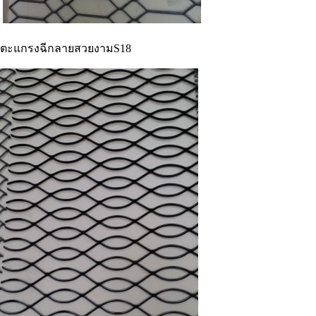
ตะแกรงฉีกลายสวยงามS18