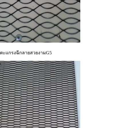
ตะแกรงฉีกลายสวยงามG5