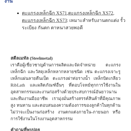
งาน
ตะแกรงเหล็กฉีก XS71
,
ตะแกรงเหล็กฉีก XS72
,
ตะแกรงเหล็กฉีก XS73
: เหมาะสำหรับงานตกแต่ง รั้ว
ระเบียง กันตก ตาหนาสวยพอดี
สตีลเมทัล (Steelmetal)
เราคือผู้เชี่ยวชาญด้านการผลิตและจัดจำหน่าย ตะแกรง
เหล็กฉีก และวัสดุเหล็กหลากหลายชนิด เช่น ตะแกรงเจาะรู
เหล็กแผ่นลายตีนเป็ด ตะแกรงฝาท่อรางน้ำ เหล็กบิดเกลียว
RibLath และผลิตภัณฑ์อื่นๆ ที่ตอบโจทย์ทุกการใช้งานใน
อุตสาหกรรมและงานก่อสร้างด้วยประสบการณ์อันยาวนาน
และทีมงานมืออาชีพ เรามุ่งมั่นสร้างสรรค์สินค้าที่มีคุณภาพ
สูง ทนทาน และตอบสนองความต้องการของลูกค้าในทุกด้าน
ไม่ว่าจะเป็นงานก่อสร้าง งานตกแต่งภายใน-ภายนอก หรือ
การใช้งานในโรงงานอุตสาหกรรม
คำถามที่พบบ่อย