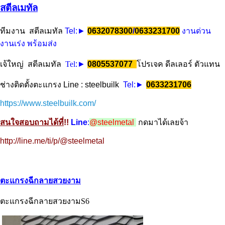
สตีลเมทัล
ทีมงาน สตีลเมทัล
Tel
:►
0632078300
/
0633231700
งานด่วน
งานเร่ง พร้อมส่ง
เจ้ใหญ่ สตีลเมทัล
Tel
:►
0805537077
โปรเจค ดีลเลอร์ ตัวแทน
ช่างติดตั้งตะแกรง Line : steelbuilk
Tel
:►
0633231706
https://www.steelbuilk.com/
สนใจสอบถามได้ที่
!!
Line
:
@steelmetal
กดมาได้เลยจ้า
http://line.me/ti/p/@steelmetal
ตะแกรงฉีกลายสวยงาม
ตะแกรงฉีกลายสวยงามS6