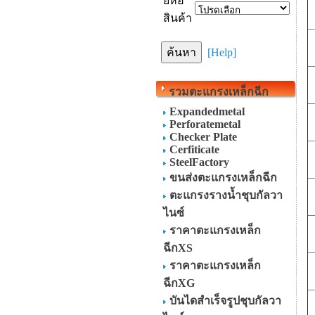
ยี่ห้อ
สินค้า
[Help]
รวมตะแกรงเหล็กฉีก
Expandedmetal
Perforatemetal
Checker Plate
Cerfiticate
SteelFactory
ขนส่งตะแกรงเหล็กฉีก
ตะแกรงรางน้ำชุบกัลวา
ไนซ์
ราคาตะแกรงเหล็ก
ฉีกXS
ราคาตะแกรงเหล็ก
ฉีกXG
บันไดสำเร็จรูปชุบกัลวา