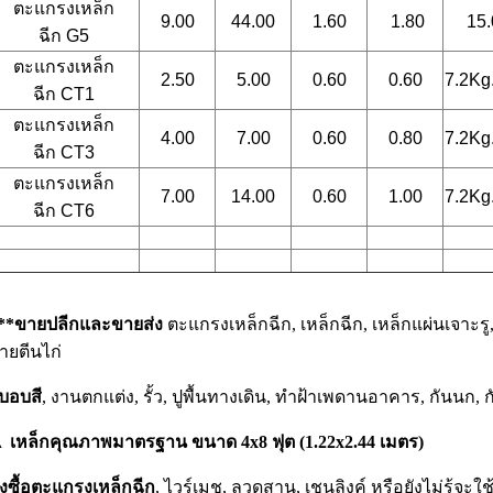
ตะแกรงเหล็ก
9.00
44.00
1.60
1.80
15.
ฉีก
G5
ตะแกรงเหล็ก
2.50
5.00
0.60
0.60
7.2Kg.
ฉีก
CT1
ตะแกรงเหล็ก
4.00
7.00
0.60
0.80
7.2Kg.
ฉีก
CT3
ตะแกรงเหล็ก
7.00
14.00
0.60
1.00
7.2Kg.
ฉีก
CT6
**ขายปลีกและขายส่ง
ตะแกรงเหล็กฉีก, เหล็กฉีก, เหล็กแผ่นเจาะรู,
ายตีนไก่
ับอบสี
, งานตกแต่ง, รั้ว, ปูพื้นทางเดิน, ทำฝ้าเพดานอาคาร, กันนก, ก
 เหล็กคุณภาพมาตรฐาน ขนาด 4x8 ฟุต (1.22x2.44 เมตร)
ั่งซื้อตะแกรงเหล็กฉีก
, ไวร์เมช, ลวดสาน, เชนลิงค์ หรือยังไม่รู้จะใ