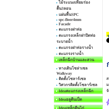
ไม้ระแนงเทียมร่อง
ตื้น3ลอน
แผ่นพื้นSPC
spc-floor4mm
Facade
ตะแกรงฝาท่อ
ตะแกรงเหล็กฝาปิดท่อ
ร
ระบายน้ำ
ตะแกรงฝาท่อรางน้ำ
ตะแกรงรางน้ำ
เหล็กฉีกบ้านและสวน
ทางเดินโซล่าเซล
Walkway
ส
ติดตั้งโซลาร์เซล
ม
วิศวกรติดตั้งโซลาร์เซล
จ
Ideaตะแกรงเหล็กฉีก
Ideaอลูตีนเป็ด
พ
Ideaเหล็กตีนไก่