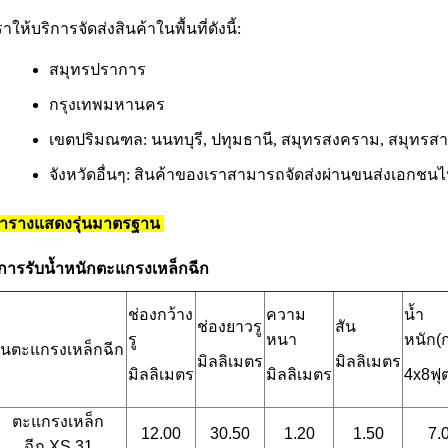
ราให้บริการจัดส่งสินค้าในพื้นที่ดังนี้:
สมุทรปราการ
กรุงเทพมหานคร
เขตปริมณฑล: นนทบุรี, ปทุมธานี, สมุทรสงคราม, สมุทรส
จังหวัดอื่นๆ: สินค้าของเราสามารถจัดส่งผ่านขนส่งเอกชนไปย
ารางแสดงรุ่นมาตรฐาน
การรับน้ำหนักตะแกรงเหล็กฉีก
ช่องกว้าง
ความ
น้ำ
ช่องยาวรู
สัน
รู
หนา
หนัก(
ุ่นตะแกรงเหล็กฉีก
มิลลิเมตร
มิลลิเมตร
มิลลิเมตร
มิลลิเมตร
4x8ฟุ
ตะแกรงเหล็ก
12.00
30.50
1.20
1.50
7.
ฉีก
XS 31