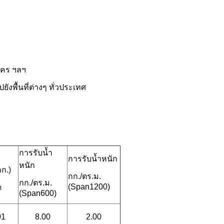
าคร ฯลฯ
ังพื้นที่ต่างๆ ทั่วประเทศ
การรับน้ำ
การรับน้ำหนัก
หนัก
กก.)
กก./ตร.ม.
กก./ตร.ม.
(Span1200)
ต
(Span600)
01
8.00
2.00