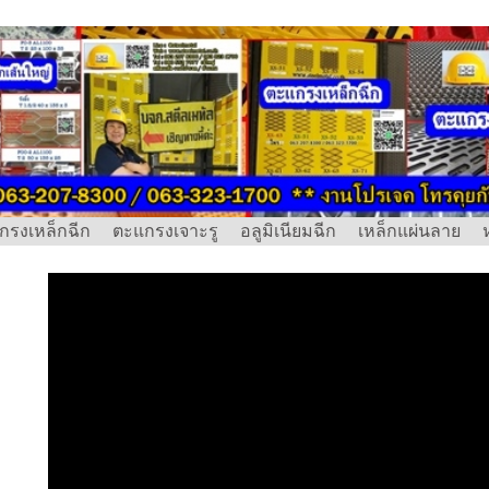
กรงเหล็กฉีก
ตะแกรงเจาะรู
อลูมิเนียมฉีก
เหล็กแผ่นลาย