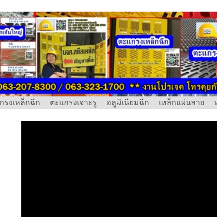
กรงเหล็กฉีก
ตะแกรงเจาะรู
อลูมิเนียมฉีก
เหล็กแผ่นลาย