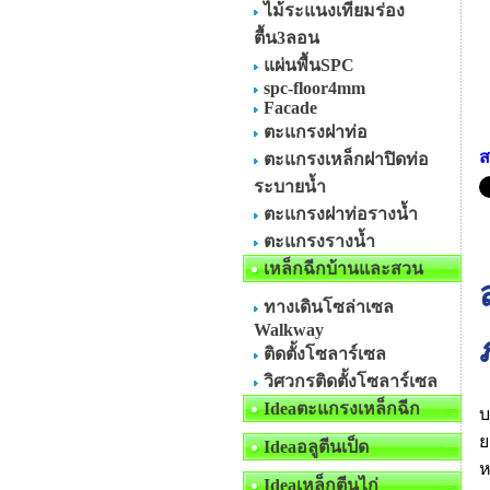
ไม้ระแนงเทียมร่อง
ตื้น3ลอน
แผ่นพื้นSPC
spc-floor4mm
Facade
ตะแกรงฝาท่อ
ส
ตะแกรงเหล็กฝาปิดท่อ
ระบายน้ำ
ตะแกรงฝาท่อรางน้ำ
ตะแกรงรางน้ำ
เหล็กฉีกบ้านและสวน
ทางเดินโซล่าเซล
Walkway
ติดตั้งโซลาร์เซล
วิศวกรติดตั้งโซลาร์เซล
Ideaตะแกรงเหล็กฉีก
บ
ย
Ideaอลูตีนเป็ด
ห
Ideaเหล็กตีนไก่