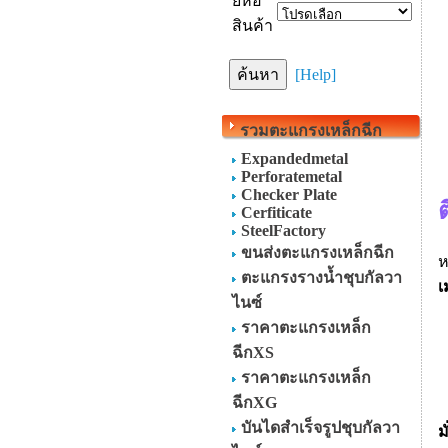
ยี่ห้อ
สินค้า
[Help]
รวมตะแกรงเหล็กฉีก
Expandedmetal
Perforatemetal
Checker Plate
ต
Cerfiticate
SteelFactory
ขนส่งตะแกรงเหล็กฉีก
ห
ตะแกรงรางน้ำชุบกัลวา
เ
ไนซ์
ราคาตะแกรงเหล็ก
ฉีกXS
ราคาตะแกรงเหล็ก
ฉีกXG
บันไดสำเร็จรูปชุบกัลวา
ม