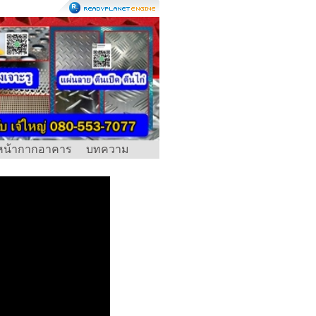
หน้ากากอาคาร
บทความ