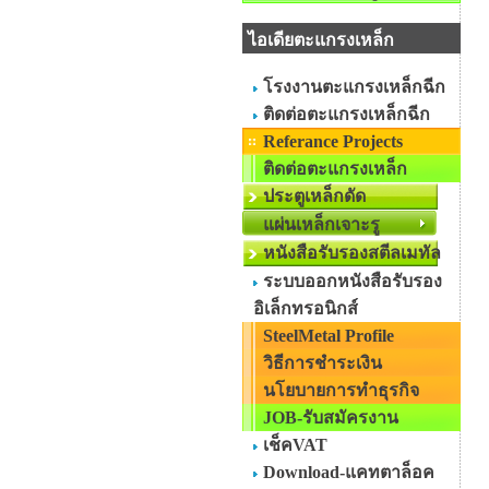
ไอเดียตะแกรงเหล็ก
โรงงานตะแกรงเหล็กฉีก
ติดต่อตะแกรงเหล็กฉีก
Referance Projects
ติดต่อตะแกรงเหล็ก
ประตูเหล็กดัด
แผ่นเหล็กเจาะรู
หนังสือรับรองสตีลเมทัล
ระบบออกหนังสือรับรอง
อิเล็กทรอนิกส์
SteelMetal Profile
วิธีการชำระเงิน
นโยบายการทำธุรกิจ
JOB-รับสมัครงาน
เช็คVAT
Download-แคทตาล็อค