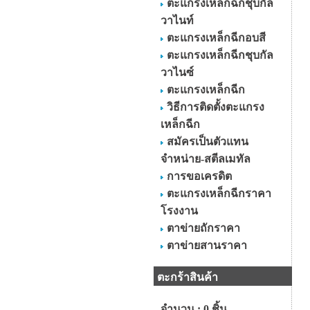
ตะแกรงเหล็กฉีกชุบกัล
วาไนท์
ตะแกรงเหล็กฉีกอบสี
ตะแกรงเหล็กฉีกชุบกัล
วาไนซ์
ตะแกรงเหล็กฉีก
วิธีการติดตั้งตะแกรง
เหล็กฉีก
สมัครเป็นตัวแทน
จำหน่าย-สตีลเมทัล
การขอเครดิต
ตะแกรงเหล็กฉีกราคา
โรงงาน
ตาข่ายถักราคา
ตาข่ายสานราคา
ตะกร้าสินค้า
จำนวน : 0 ชิ้น