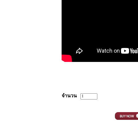
จำนวน