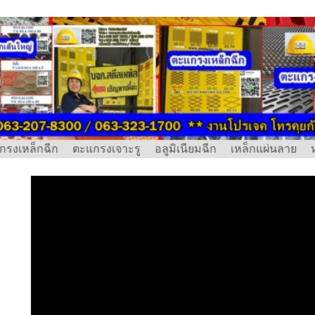
กรงเหล็กฉีก
ตะแกรงเจาะรู
อลูมิเนียมฉีก
เหล็กแผ่นลาย