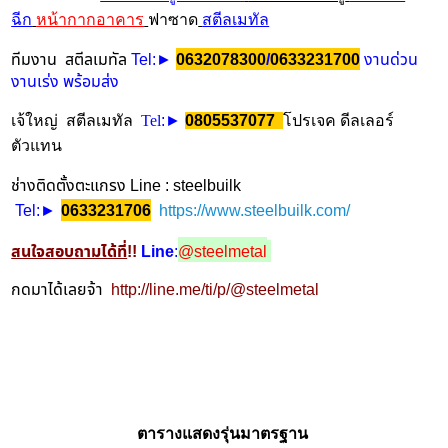
ฉีก
หน้ากากอาคาร
ฟาซาด
สตีลเมทัล
ทีมงาน สตีลเมทัล
Tel
/
งานด่วน
:►
0632078300
0633231700
งานเร่ง พร้อมส่ง
เจ้ใหญ่ สตีลเมทัล
Tel
:►
0805537077
โปรเจค ดีลเลอร์
ตัวแทน
ช่างติดตั้งตะแกรง Line : steelbuilk
Tel
https://www.steelbuilk.com/
:►
0633231706
สนใจสอบถามได้ที่
!!
Line
:
@steelmetal
กดมาได้เลยจ้า
http://line.me/ti/p/@steelmetal
ตารางแสดงรุ่นมาตรฐาน