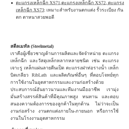
ตะแกรงเหล็กฉีก XS71
,
ตะแกรงเหล็กฉีก XS72
,
ตะแกรง
เหล็กฉีก XS73
: เหมาะสำหรับงานตกแต่ง รั้วระเบียง กัน
ตก ตาหนาสวยพอดี
สตีลเมทัล (Steelmetal)
เราคือผู้เชี่ยวชาญด้านการผลิตและจัดจำหน่าย ตะแกรง
เหล็กฉีก และวัสดุเหล็กหลากหลายชนิด เช่น ตะแกรง
เจาะรู เหล็กแผ่นลายตีนเป็ด ตะแกรงฝาท่อรางน้ำ เหล็ก
บิดเกลียว RibLath และผลิตภัณฑ์อื่นๆ ที่ตอบโจทย์ทุก
การใช้งานในอุตสาหกรรมและงานก่อสร้างด้วย
ประสบการณ์อันยาวนานและทีมงานมืออาชีพ เรามุ่ง
มั่นสร้างสรรค์สินค้าที่มีคุณภาพสูง ทนทาน และตอบ
สนองความต้องการของลูกค้าในทุกด้าน ไม่ว่าจะเป็น
งานก่อสร้าง งานตกแต่งภายใน-ภายนอก หรือการใช้
งานในโรงงานอุตสาหกรรม