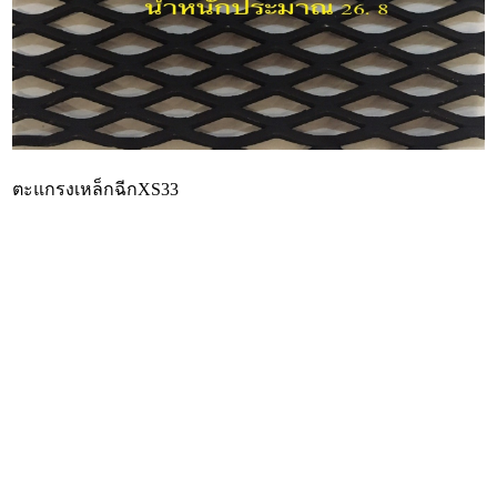
ตะแกรงเหล็กฉีกXS33