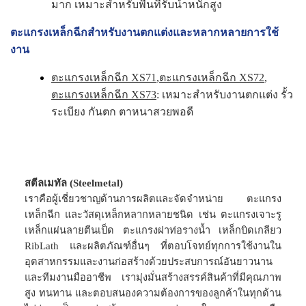
มาก เหมาะสำหรับพื้นที่รับน้ำหนักสูง
ตะแกรงเหล็กฉีกสำหรับงานตกแต่งและหลากหลายการใช้
งาน
ตะแกรงเหล็กฉีก XS71
,
ตะแกรงเหล็กฉีก XS72
,
ตะแกรงเหล็กฉีก XS73
: เหมาะสำหรับงานตกแต่ง รั้ว
ระเบียง กันตก ตาหนาสวยพอดี
สตีลเมทัล (Steelmetal)
เราคือผู้เชี่ยวชาญด้านการผลิตและจัดจำหน่าย ตะแกรง
เหล็กฉีก และวัสดุเหล็กหลากหลายชนิด เช่น ตะแกรงเจาะรู
เหล็กแผ่นลายตีนเป็ด ตะแกรงฝาท่อรางน้ำ เหล็กบิดเกลียว
RibLath และผลิตภัณฑ์อื่นๆ ที่ตอบโจทย์ทุกการใช้งานใน
อุตสาหกรรมและงานก่อสร้างด้วยประสบการณ์อันยาวนาน
และทีมงานมืออาชีพ เรามุ่งมั่นสร้างสรรค์สินค้าที่มีคุณภาพ
สูง ทนทาน และตอบสนองความต้องการของลูกค้าในทุกด้าน