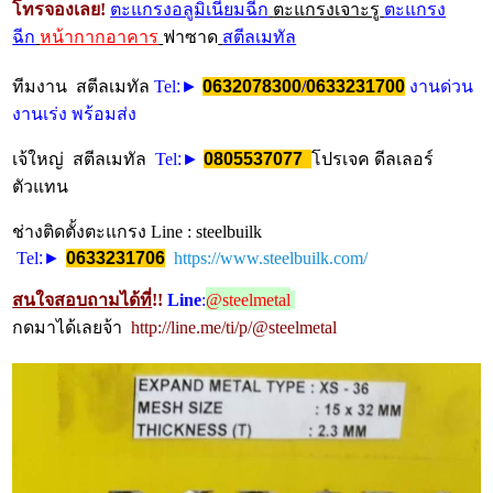
โทรจองเลย!
ตะแกรงอลูมิเนียมฉีก
ตะแกรงเจาะรู
ตะแกรง
ฉีก
หน้ากากอาคาร
ฟาซาด
สตีลเมทัล
ทีมงาน สตีลเมทัล
Tel
:►
0632078300
/
0633231700
งานด่วน
งานเร่ง พร้อมส่ง
เจ้ใหญ่ สตีลเมทัล
Tel
:►
0805537077
โปรเจค ดีลเลอร์
ตัวแทน
ช่างติดตั้งตะแกรง Line : steelbuilk
Tel
:►
0633231706
https://www.steelbuilk.com/
สนใจสอบถามได้ที่
!!
Line
:
@steelmetal
กดมาได้เลยจ้า
http://line.me/ti/p/@steelmetal