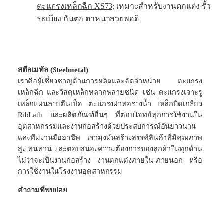
ตะแกรงเหล็กฉีก XS73
: เหมาะสำหรับงานตกแต่ง รั้ว
ระเบียง กันตก ตาหนาสวยพอดี
สตีลเมทัล (Steelmetal)
เราคือผู้เชี่ยวชาญด้านการผลิตและจัดจำหน่าย ตะแกรง
เหล็กฉีก และวัสดุเหล็กหลากหลายชนิด เช่น ตะแกรงเจาะรู
เหล็กแผ่นลายตีนเป็ด ตะแกรงฝาท่อรางน้ำ เหล็กบิดเกลียว
RibLath และผลิตภัณฑ์อื่นๆ ที่ตอบโจทย์ทุกการใช้งานใน
อุตสาหกรรมและงานก่อสร้างด้วยประสบการณ์อันยาวนาน
และทีมงานมืออาชีพ เรามุ่งมั่นสร้างสรรค์สินค้าที่มีคุณภาพ
สูง ทนทาน และตอบสนองความต้องการของลูกค้าในทุกด้าน
ไม่ว่าจะเป็นงานก่อสร้าง งานตกแต่งภายใน-ภายนอก หรือ
การใช้งานในโรงงานอุตสาหกรรม
คำถามที่พบบ่อย