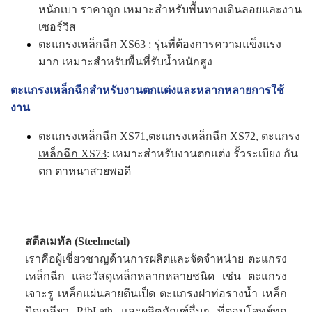
หนักเบา ราคาถูก เหมาะสำหรับพื้นทางเดินลอยและงาน
เซอร์วิส
ตะแกรงเหล็กฉีก XS63
: รุ่นที่ต้องการความแข็งแรง
มาก เหมาะสำหรับพื้นที่รับน้ำหนักสูง
ตะแกรงเหล็กฉีกสำหรับงานตกแต่งและหลากหลายการใช้
งาน
ตะแกรงเหล็กฉีก XS71
,
ตะแกรงเหล็กฉีก XS72
,
ตะแกรง
เหล็กฉีก XS73
: เหมาะสำหรับงานตกแต่ง รั้วระเบียง กัน
ตก ตาหนาสวยพอดี
สตีลเมทัล (Steelmetal)
เราคือผู้เชี่ยวชาญด้านการผลิตและจัดจำหน่าย ตะแกรง
เหล็กฉีก และวัสดุเหล็กหลากหลายชนิด เช่น ตะแกรง
เจาะรู เหล็กแผ่นลายตีนเป็ด ตะแกรงฝาท่อรางน้ำ เหล็ก
บิดเกลียว RibLath และผลิตภัณฑ์อื่นๆ ที่ตอบโจทย์ทุก