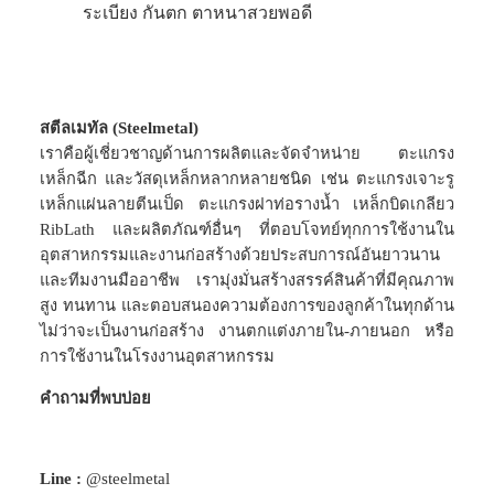
ระเบียง กันตก ตาหนาสวยพอดี
สตีลเมทัล (Steelmetal)
เราคือผู้เชี่ยวชาญด้านการผลิตและจัดจำหน่าย ตะแกรง
เหล็กฉีก และวัสดุเหล็กหลากหลายชนิด เช่น ตะแกรงเจาะรู
เหล็กแผ่นลายตีนเป็ด ตะแกรงฝาท่อรางน้ำ เหล็กบิดเกลียว
RibLath และผลิตภัณฑ์อื่นๆ ที่ตอบโจทย์ทุกการใช้งานใน
อุตสาหกรรมและงานก่อสร้างด้วยประสบการณ์อันยาวนาน
และทีมงานมืออาชีพ เรามุ่งมั่นสร้างสรรค์สินค้าที่มีคุณภาพ
สูง ทนทาน และตอบสนองความต้องการของลูกค้าในทุกด้าน
ไม่ว่าจะเป็นงานก่อสร้าง งานตกแต่งภายใน-ภายนอก หรือ
การใช้งานในโรงงานอุตสาหกรรม
คำถามที่พบบ่อย
Line :
@steelmetal