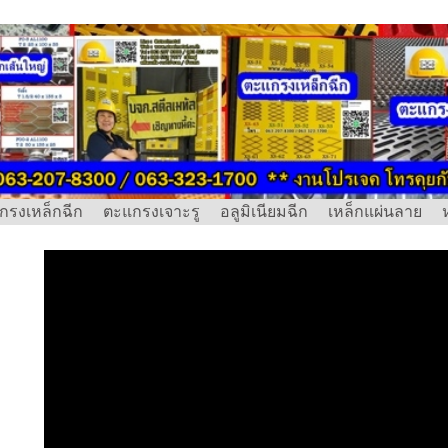
กรงเหล็กฉีก
ตะแกรงเจาะรู
อลูมิเนียมฉีก
เหล็กแผ่นลาย