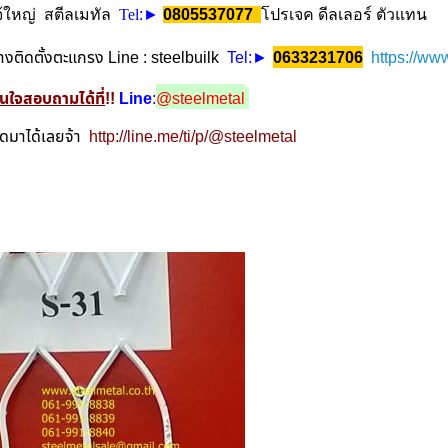
จ้ใหญ่ สตีลเมทัล
Tel
:►
0805537077
โปรเจค ดีลเลอร์ ตัวแทน
่างติดตั้งตะแกรง Line : steelbuilk
Tel
https://ww
:►
0633231706
นใจสอบถามได้ที่
!!
Line
:
@steelmetal
ดมาได้เลยจ้า
http://line.me/ti/p/@steelmetal