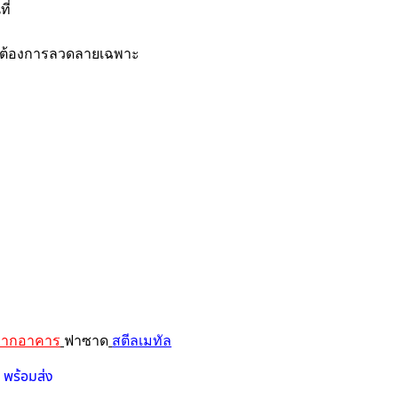
ี่
่ต้องการลวดลายเฉพาะ
กากอาคาร
ฟาซาด
สตีลเมทัล
 พร้อมส่ง