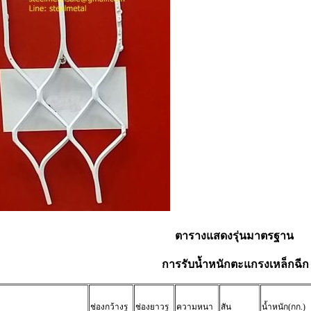
ตารางแสดงรุ่นมาตรฐาน
การรับน้ำหนักตะแกรงเหล็กฉีก
ช่องกว้างรู
ช่องยาวรู
ความหนา
สัน
น้ำหนัก(กก.)