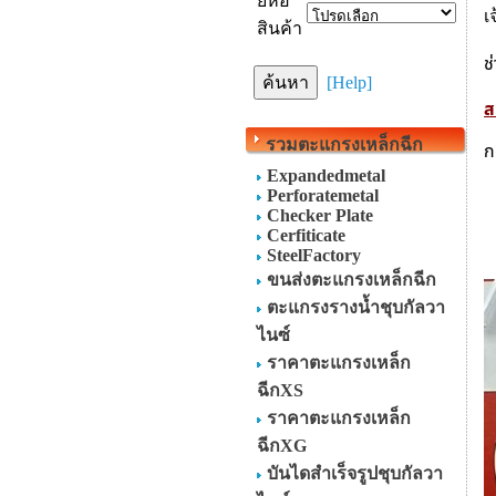
ยี่ห้อ
เ
สินค้า
ช
[Help]
ส
รวมตะแกรงเหล็กฉีก
ก
Expandedmetal
Perforatemetal
Checker Plate
Cerfiticate
SteelFactory
ขนส่งตะแกรงเหล็กฉีก
ตะแกรงรางน้ำชุบกัลวา
ไนซ์
ราคาตะแกรงเหล็ก
ฉีกXS
ราคาตะแกรงเหล็ก
ฉีกXG
บันไดสำเร็จรูปชุบกัลวา