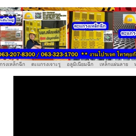
กรงเหล็กฉีก
ตะแกรงเจาะรู
อลูมิเนียมฉีก
เหล็กแผ่นลาย