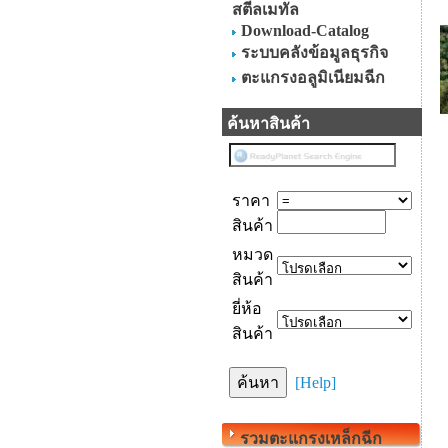
สตีลเมทัล
Download-Catalog
ระบบคลังข้อมูลธุรกิจ
ตะแกรงอลูมิเนียมฉีก
ค้นหาสินค้า
ราคา
สินค้า
หมวด
สินค้า
ยี่ห้อ
สินค้า
[Help]
รวมตะแกรงเหล็กฉีก