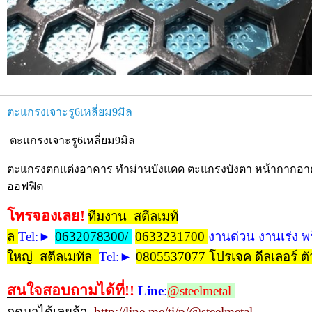
ตะแกรงเจาะรู6เหลี่ยม9มิล
ตะแกรงเจาะรู6เหลี่ยม9มิล
ตะแกรงตกแต่งอาคาร ทำม่านบังแดด ตะแกรงบังตา หน้ากากอาค
ออฟฟิต
โทรจองเลย!
ทีมงาน สตีลเมทั
ล
Tel
:►
0632078300/
0633231700
งานด่วน งานเร่ง พ
ใหญ่ สตีลเมทัล
Tel
:►
0805537077 โปรเจค ดีลเลอร์ ต
สนใจสอบถามได้ที่
!!
Line
:
@steelmetal
กดมาได้เลยจ้า
http://line.me/ti/p/@steelmetal