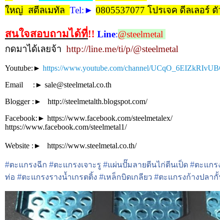
ใหญ่ สตีลเมทัล
Tel
:►
0805537077 โปรเจค ดีลเลอร์ ต
สนใจสอบถามได้ที่
!!
Line
:
@steelmetal
กดมาได้เลยจ้า
http://line.me/ti/p/@steelmetal
Youtube:►
https://www.youtube.com/channel/UCqO_6EIZkRI
Email :► sale@steelmetal.co.th
Blogger :► http://steelmetalth.blogspot.com/
Facebook:► https://www.facebook.com/steelmetalex/
https://www.facebook.com/steelmetal1/
Website :► https://www.steelmetal.co.th/
#
ตะแกรงฉีก
#
ตะแกรงเจาะรู
#
แผ่นปั๊มลายตีนไก่ตีนเป็ด
#
ตะแกร
ท่อ
#
ตะแกรงรางน้ำเกรตติ้ง
#
เหล็กบิดเกลียว
#
ตะแกรงก้างปลากั้