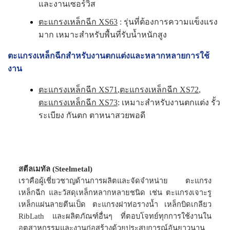
และงานเซอร์วิส
ตะแกรงเหล็กฉีก XS63
: รุ่นที่ต้องการความแข็งแรง
มาก เหมาะสำหรับพื้นที่รับน้ำหนักสูง
ตะแกรงเหล็กฉีกสำหรับงานตกแต่งและหลากหลายการใช้
งาน
ตะแกรงเหล็กฉีก XS71
,
ตะแกรงเหล็กฉีก XS72
,
ตะแกรงเหล็กฉีก XS73
: เหมาะสำหรับงานตกแต่ง รั้ว
ระเบียง กันตก ตาหนาสวยพอดี
สตีลเมทัล (Steelmetal)
เราคือผู้เชี่ยวชาญด้านการผลิตและจัดจำหน่าย ตะแกรง
เหล็กฉีก และวัสดุเหล็กหลากหลายชนิด เช่น ตะแกรงเจาะรู
เหล็กแผ่นลายตีนเป็ด ตะแกรงฝาท่อรางน้ำ เหล็กบิดเกลียว
RibLath และผลิตภัณฑ์อื่นๆ ที่ตอบโจทย์ทุกการใช้งานใน
อุตสาหกรรมและงานก่อสร้างด้วยประสบการณ์อันยาวนาน