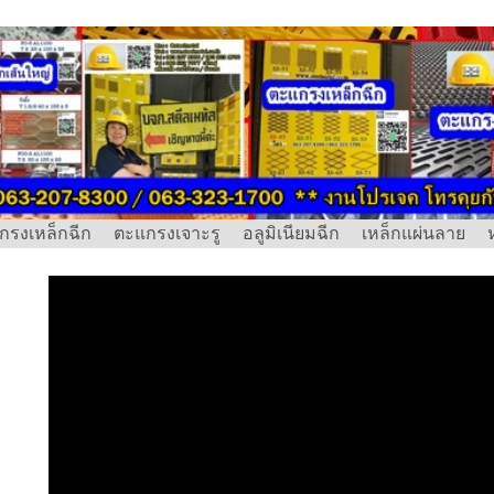
กรงเหล็กฉีก
ตะแกรงเจาะรู
อลูมิเนียมฉีก
เหล็กแผ่นลาย