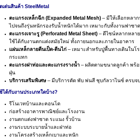
ุดเด่นสินค้า SteelMetal
ตะแกรงเหล็กฉีก (Expanded Metal Mesh)
– มีให้เลือกหลากห
ไปจนถึงรุ่นหนักรองรับน้ำหนักได้มาก เหมาะกับทั้งงานฟาซาด รั้
ตะแกรงเจาะรู (Perforated Metal Sheet)
– ดีไซน์หลากหลาย เช
ใช้ได้กับงานตกแต่งสมัยใหม่ ทั้งภายนอกและภายในอาคาร
แผ่นเหล็กลายตีนเป็ด-ตีนไก่
– เหมาะสำหรับปูพื้นทางเดินในโร
กระแทก
ตะแกรงฝาท่อและตะแกรงรางน้ำ
– ผลิตตามขนาดลูกค้า พร้อ
ฝุ่น
บริการเสริมพิเศษ
– มีบริการตัด พับ พ่นสี ชุบกัลวาไนซ์ ครบจบ
ช้ได้กับงานประเภทใดบ้าง?
รีโนเวทบ้านและคอนโด
ก่อสร้างอาคารพาณิชย์และโรงงาน
งานตกแต่งฟาซาด ระแนง รั้วบ้าน
งานระบบระบายน้ำและฝาท่อ
งานโครงสร้างเหล็กเบาและหนัก