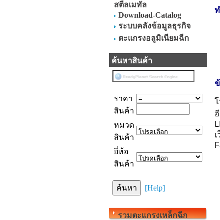
สตีลเมทัล
ท
Download-Catalog
ระบบคลังข้อมูลธุรกิจ
ตะแกรงอลูมิเนียมฉีก
ค้นหาสินค้า
ข
ราคา
โ
สินค้า
อ
L
หมวด
เ
สินค้า
F
ยี่ห้อ
สินค้า
[Help]
รวมตะแกรงเหล็กฉีก