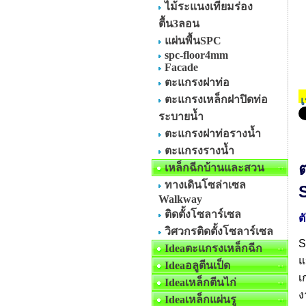
ไม้ระแนงเทียมร่อง
ตื้น3ลอน
แผ่นพื้นSPC
spc-floor4mm
Facade
ตะแกรงฝาท่อ
ตะแกรงเหล็กฝาปิดท่อ
ระบายน้ำ
ตะแกรงฝาท่อรางน้ำ
ตะแกรงรางน้ำ
เหล็กฉีกบ้านและสวน
ทางเดินโซล่าเซล
Walkway
ติดตั้งโซลาร์เซล
ต
วิศวกรติดตั้งโซลาร์เซล
S
Ideaตะแกรงเหล็กฉีก
แ
Ideaอลูตีนเป็ด
เ
Ideaเหล็กตีนไก่
ง
Ideaเหล็กแผ่นรู