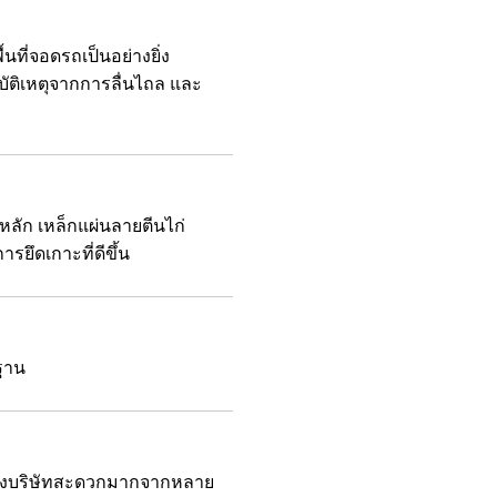
นที่จอดรถเป็นอย่างยิ่ง
ุบัติเหตุจากการลื่นไถล และ
ลัก เหล็กแผ่นลายตีนไก่
รยึดเกาะที่ดีขึ้น
ฐาน
ายังบริษัทสะดวกมากจากหลาย