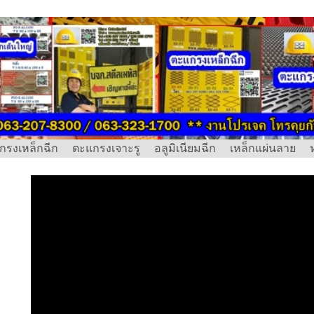
กรงเหล็กฉีก
ตะแกรงเจาะรู
อลูมิเนียมฉีก
เหล็กแผ่นลาย