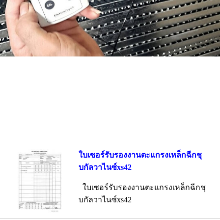
ใบเซอร์รับรองงานตะแกรงเหล็กฉีกชุ
บกัลวาไนซ์xs42
ใบเซอร์รับรองงานตะแกรงเหล็กฉีกชุ
บกัลวาไนซ์xs42