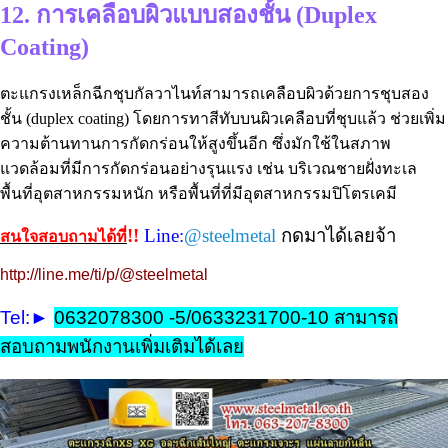
12. การเคลือบผิวแบบสองชั้น (Duplex
Coating)
ตะแกรงเหล็กฉีกชุบกัลวาไนท์สามารถเคลือบผิวด้วยการชุบสอง
ชั้น (duplex coating) โดยการทาสีทับบนผิวเคลือบที่ชุบแล้ว ช่วยเพิ่ม
ความต้านทานการกัดกร่อนให้สูงขึ้นอีก ซึ่งมักใช้ในสภาพ
แวดล้อมที่มีการกัดกร่อนอย่างรุนแรง เช่น บริเวณชายฝั่งทะเล
พื้นที่อุตสาหกรรมหนัก หรือพื้นที่ที่มีอุตสาหกรรมปิโตรเคมี
!!
Line:
@steelmetal
กดมาได้เลยจ้า
สนใจสอบถามได้ที่
http://line.me/ti/p/@steelmetal
Tel:►
0632078300 -5/0633231700-10 สามารถ
สอบถามพนักงานเพิ่มเติมได้เลย