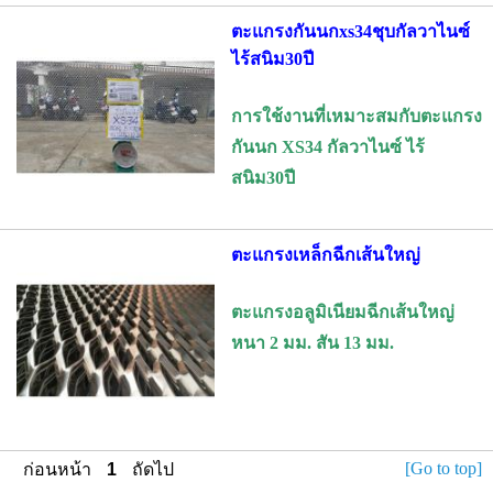
ตะแกรงกันนกxs34ชุบกัลวาไนซ์
ไร้สนิม30ปี
การใช้งานที่เหมาะสมกับตะแกรง
กันนก XS34 กัลวาไนซ์ ไร้
สนิม30ปี
ตะแกรงเหล็กฉีกเส้นใหญ่
ตะแกรงอลูมิเนียมฉีกเส้นใหญ่
หนา 2 มม. สัน 13 มม.
[Go to top]
ก่อนหน้า
1
ถัดไป