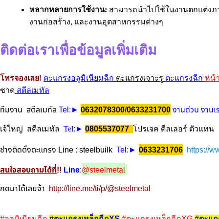
หลากหลายการใช้งาน:
สามารถนำไปใช้ในงานตกแต่งภ
งานก่อสร้าง, และงานอุตสาหกรรมต่างๆ
ติดต่อเราเพื่อข้อมูลเพิ่มเติม
โทรจองเลย!
ตะแกรงอลูมิเนียมฉีก
ตะแกรงเจาะรู
ตะแกรงฉีก
หน้
ซาด
สตีลเมทัล
ทีมงาน สตีลเมทัล
Tel
/
งานด่วน งานเร
:►
0632078300
0633231700
เจ้ใหญ่ สตีลเมทัล
Tel
:►
0805537077
โปรเจค ดีลเลอร์ ตัวแทน
ช่างติดตั้งตะแกรง Line : steelbuilk
Tel
https://w
:►
0633231706
สนใจสอบถามได้ที่
!!
Line
:
@steelmetal
กดมาได้เลยจ้า
http://line.me/ti/p/@steelmetal
#
อลูมิเนียมฉีก
#
ตะแกรงเหล็กฉีกXS
#
ตะแกรงเหล็กฉีกXG
#
ตะแก