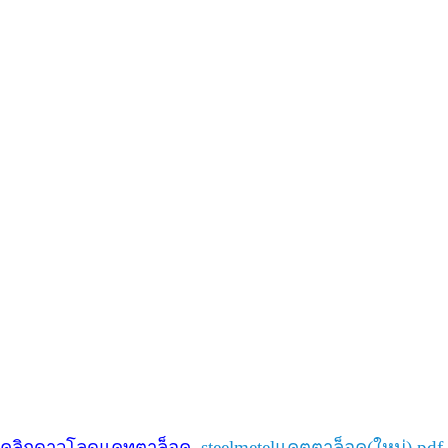
คลิกดาวโลดแคทตาล็อค
steelmetelแคตตาล็อค(ใหม่).pdf