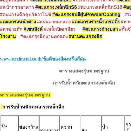
#
หน้ากากอาคาร
#
ตะแกรงเหล็กฉีกS6
#
ตะแกรงเหล็กฉีกS18
#
อล
#
ตะแกรงฉีกชุบกัลวาไนซ์
#ตะแกรงอบสีฝุ่นPowderCoating
#
เ
#
ตะแกรงหน้าต่าง
#แผ่นลายตกแต่ง
#
ตะแกรงรางน้ำเกรตติ้ง
#
ฟา
#
ตาข่ายถัก
#
เชนลิงค์
#
เหล็กบิดเกลียว
#
ตะแกรงก้างปลา
#กั้นจ
โรงงาน
#ตะแกรงฉีกงานตกแต่ง
#งานตะแกรงฉีก
www.steelmetal.co.th/ข้อดีของสีผงหรือสีฝุ่น
ตารางแสดงรุ่นมาตรฐาน
การรับน้ำหนักตะแกรงเหล็กฉีก
ตารางแสดงรุ่นมาตรฐาน
การรับน้ำหนักตะแกรงเหล็กฉีก
กา
รุ่น
ช่องกว้าง
ความ
น้ำ
ช่องยาวรู
สัน